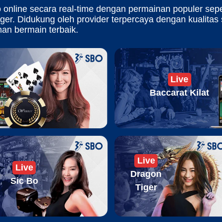
online secara real-time dengan permainan populer seper
iger. Didukung oleh provider terpercaya dengan kualita
an bermain terbaik.
Live
Baccarat Kilat
Live
Live
Dragon
Sic Bo
Tiger