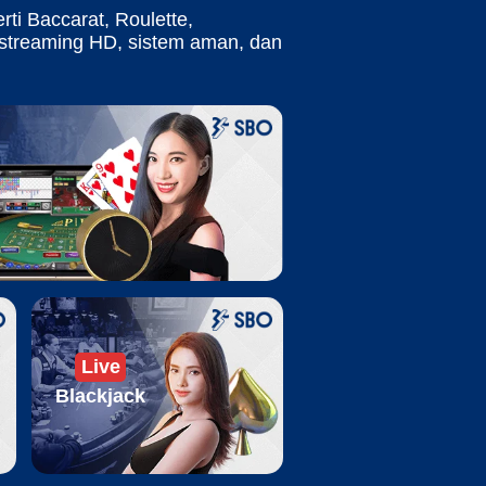
ti Baccarat, Roulette,
s streaming HD, sistem aman, dan
Live
Blackjack