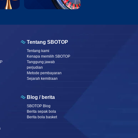
Tentang SBOTOP
Tentang kami
Kenapa memilih SBOTOP
OP
Tanggung jawab
perjudian
Metode pembayaran
Sejarah kemitraan
Blog / berita
SBOTOP Blog
Berita sepak bola
Berita bola basket
a