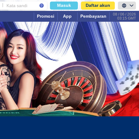
|
Daftar akun
Masuk
08 / 06 / 2026
Promosi
App
Pembayaran
03:15 GMT