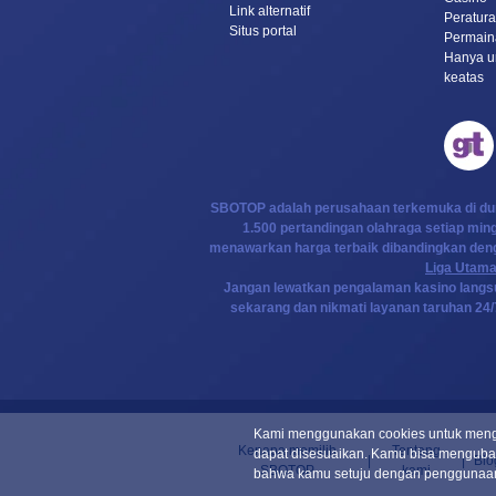
Link alternatif
Peratura
Situs portal
Permain
Hanya u
keatas
SBOTOP adalah perusahaan terkemuka di du
1.500 pertandingan olahraga setiap mi
menawarkan harga terbaik dibandingkan denga
Liga Utama
Jangan lewatkan pengalaman kasino langs
sekarang dan nikmati layanan taruhan 2
Kami menggunakan cookies untuk mengu
Kenapa memilih
Tentang
dapat disesuaikan. Kamu bisa mengubah
Blo
SBOTOP
kami
bahwa kamu setuju dengan penggunaan