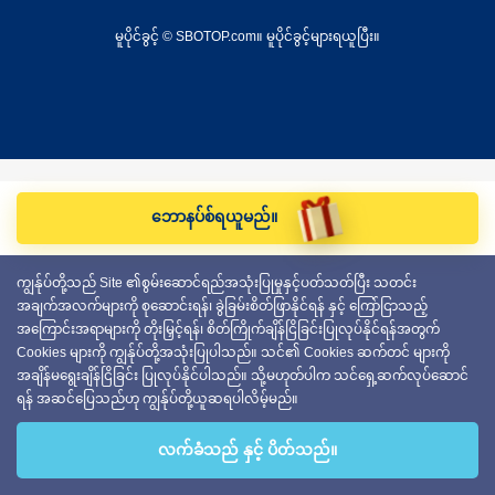
မူပိုင်ခွင့် © SBOTOP.com။ မူပိုင်ခွင့်များရယူပြီး။
ဘောနပ်စ်ရယူမည်။
ကျွန်ုပ်တို့သည် Site ၏စွမ်းဆောင်ရည်အသုံးပြုမှုနှင့်ပတ်သတ်ပြီး သတင်း
အချက်အလက်များကို စုဆောင်းရန်၊ ခွဲခြမ်းစိတ်ဖြာနိုင်ရန် နှင့် ကြော်ငြာသည့်
အကြောင်းအရာများကို တိုးမြှင့်ရန်၊ စိတ်ကြိုက်ချိန်ငြိခြင်းပြုလုပ်နိုင်ရန်အတွက်
Cookies များကို ကျွန်ုပ်တို့အသုံးပြုပါသည်။ သင်၏ Cookies ဆက်တင် များကို
အချိန်မရွေးချိန်ငြိခြင်း ပြုလုပ်နိုင်ပါသည်။ သို့မဟုတ်ပါက သင်ရှေ့ဆက်လုပ်ဆောင်
ရန် အဆင်ပြေသည်ဟု ကျွန်ုပ်တို့ယူဆရပါလိမ့်မည်။
လက်ခံသည် နှင့် ပိတ်သည်။