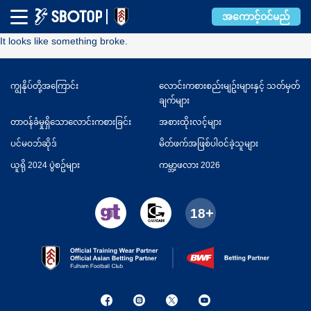
Error
အကောင့်ဝင်မည်
It looks like something broke.
ကျွနိုပ်တို့အကြောင်း
လောင်းကစားစည်းမျဥ်းများနှင့် သတ်မှတ်
ချက်များ
တာဝန်ခံမှုရှိသောလောင်းကစားခြင်း
အစားထိုးလင့်များ
ပင်မဝဘ်ဆိုဒ်
မိတ်ဖက်အဖြစ်ပါဝင်ခဲ့သူများ
ယူရို 2024 ပွဲစဥ်များ
ကမ္ဘာ့ဖလား 2026